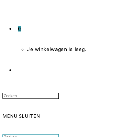
0
Je winkelwagen is leeg.
TOGGLE
Druk
SITE
op
MENU
SLUITEN
Escape
om
ZOEKEN
Zoek
Druk